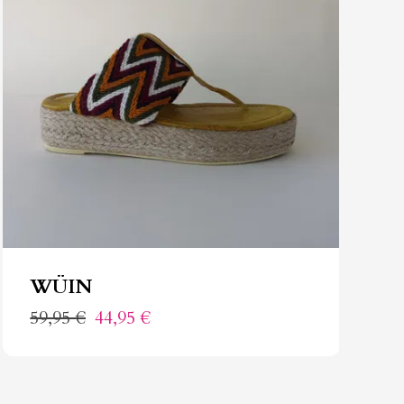
WÜIN
59,95 €
44,95 €