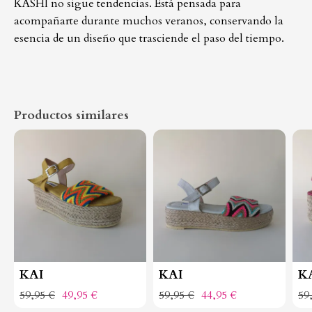
KASHI no sigue tendencias. Está pensada para
acompañarte durante muchos veranos, conservando la
esencia de un diseño que trasciende el paso del tiempo.
Productos similares
KAI
KAI
K
59,95 €
49,95 €
59,95 €
44,95 €
59